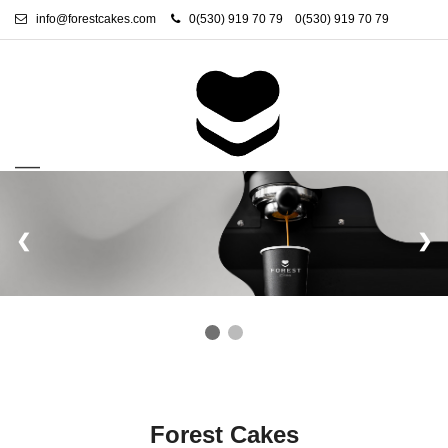
info@forestcakes.com
0(530) 919 70 79
0(530) 919 70 79
❮
❯
Forest Cakes