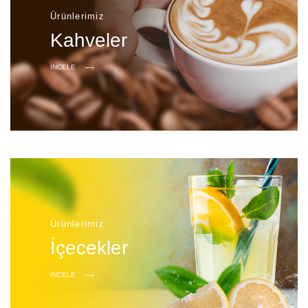
Ürünlerimiz
Kahveler
İNCELE
Ürünlerimiz
İçecekler
İNCELE