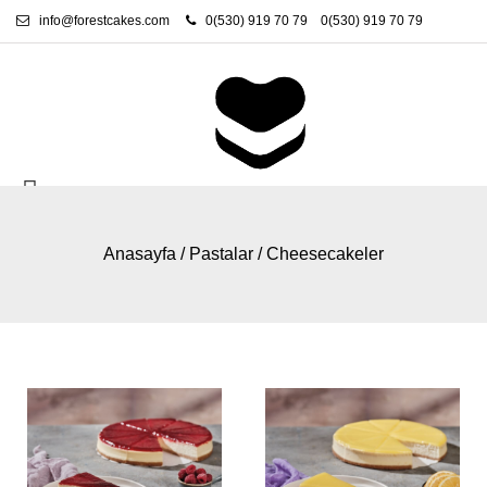
info@forestcakes.com
0(530) 919 70 79
0(530) 919 70 79
Anasayfa
/
Pastalar
/
Cheesecakeler