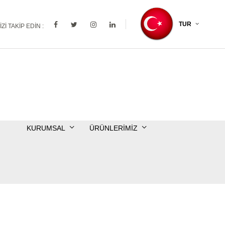
TUR
IZI TAKIP EDIN :
YFA
KURUMSAL
ÜRÜNLERIMIZ
İLETİŞİM