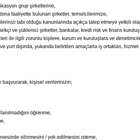
asyon grup şirketlerine,
na faaliyette bulunan şirketler, temsilcilerimize,
rilerinizi tabi olduğu kanunlarında açıkça talep etmeye yetkili o
rikçi ve yüklenici şirketler, bankalar, kredi risk ve finans kuruluş
eri ile ilgili zorunlu kişilere, kurum ve kuruluşlara ve denetim
e ve yurt dışında, yukarıda belirtilen amaçlarla iş ortakları, hizmet
e başvurarak, kişisel verilerinizin;
llanılmadığını öğrenme,
me,
esinde silinmesini / yok edilmesini isteme,