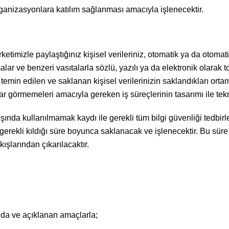
rganizasyonlara katılım sağlanması amacıyla işlenecektir.
ketimizle paylaştığınız kişisel verileriniz, otomatik ya da otomat
ar ve benzeri vasıtalarla sözlü, yazılı ya da elektronik olarak top
n temin edilen ve saklanan kişisel verilerinizin saklandıkları or
örmemeleri amacıyla gereken iş süreçlerinin tasarımı ile tekni
dışında kullanılmamak kaydı ile gerekli tüm bilgi güvenliği tedbi
ekli kıldığı süre boyunca saklanacak ve işlenecektir. Bu süre s
ışlarından çıkarılacaktır.
nda ve açıklanan amaçlarla;