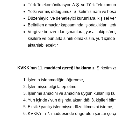
Türk Telekomünikasyon A.Ş. ve Türk Telekomünik
Yetki vermiş olduğumuz, Şirketimiz nam ve hesabı
Düzenleyici ve denetleyici kurumlara, kişisel ve
Belirtilen amaçlar kapsamında iş ortaklıkları, teda
Vergi ve benzeri danışmanlara, yasal takip süreçl
kişilere ve bunlarla sınırlı olmaksızın, yurt içind
aktarılabilecektir.
KVKK’nın 11. maddesi gereği haklarınız
; Şirketimiz
İşlenip işlenmediğini öğrenme,
İşlenmişse bilgi talep etme,
İşlenme amacını ve amacına uygun kullanılıp ku
Yurt içinde / yurt dışında aktarıldığı 3. kişileri bil
Eksik / yanlış işlenmişse düzeltilmesini isteme,
KVKK’nın 7. maddesinde öngörülen şartlar çerçev