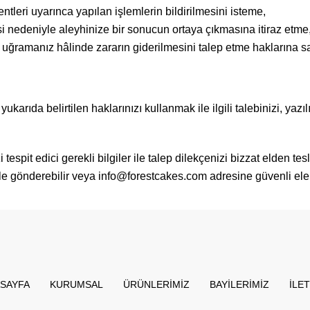
bentleri uyarınca yapılan işlemlerin bildirilmesini isteme,
i nedeniyle aleyhinize bir sonucun ortaya çıkmasına itiraz etme
uğramanız hâlinde zararın giderilmesini talep etme haklarına sa
arıda belirtilen haklarınızı kullanmak ile ilgili talebinizi, yazı
 tespit edici gerekli bilgiler ile talep dilekçenizi bizzat elden tes
le gönderebilir veya
info@forestcakes.com
adresine güvenli elekt
SAYFA
KURUMSAL
ÜRÜNLERIMIZ
BAYILERIMIZ
İLET