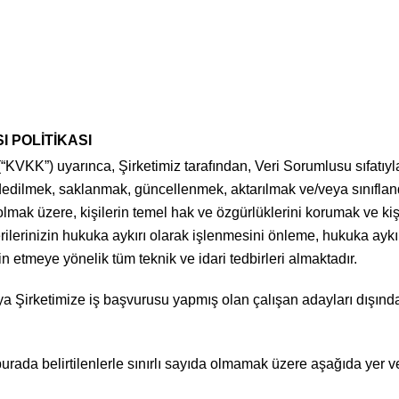
 POLİTİKASI
VKK”) uyarınca, Şirketimiz tarafından, Veri Sorumlusu sıfatıyla, 
edilmek, saklanmak, güncellenmek, aktarılmak ve/veya sınıfland
ği olmak üzere, kişilerin temel hak ve özgürlüklerini korumak ve
erilerinizin hukuka aykırı olarak işlenmesini önleme, hukuka ayk
etmeye yönelik tüm teknik ve idari tedbirleri almaktadır.
ya Şirketimize iş başvurusu yapmış olan çalışan adayları dışındak
 burada belirtilenlerle sınırlı sayıda olmamak üzere aşağıda yer v